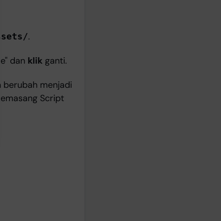
.
ssets/
le" dan
klik
ganti.
h berubah menjadi
memasang Script