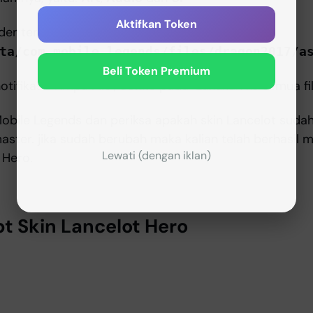
Aktifkan Token
der tersebut kedalam folder
ta/com.mobile.legends/files/dragon2017/a
Beli Token Premium
tifikasi "Timpa File",
ceklis
pada "Lakukan ke semua fi
bile Legends dan periksa apakah skin Lancelot suda
ster. jika sudah berubah maka kalian telah berhasil 
Lewati (dengan iklan)
 Hero.
pt Skin Lancelot Hero