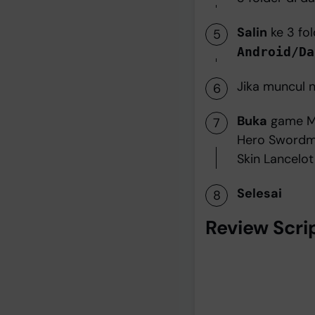
Salin
ke 3 fol
Android/Da
Jika muncul no
Buka
game Mo
Hero Swordma
Skin Lancelot
Selesai
Review Scri