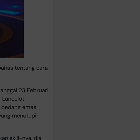
has tentang cara
tanggal 23 Februari
. Lancelot
g pedang emas
 yang menutupi
an skill-nya, dia