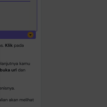
as.
Klik
pada
selanjutnya kamu
buka url
dan
enisnya.
alian akan melihat