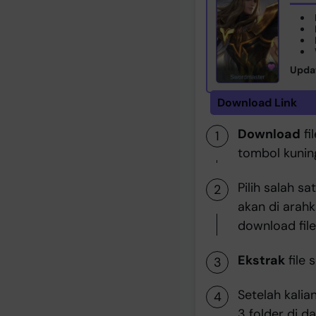
Upda
Download Link
Download
fi
tombol kunin
Pilih salah s
akan di arahk
download file
Ekstrak
file 
Setelah kalia
3 folder di d