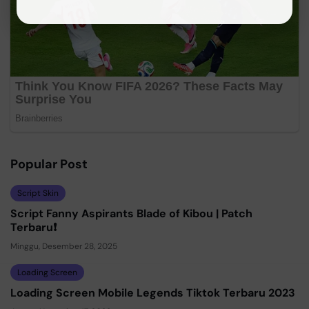
Popular Post
Script Skin
Script Fanny Aspirants Blade of Kibou | Patch
Terbaru❗
Minggu, Desember 28, 2025
Loading Screen
Loading Screen Mobile Legends Tiktok Terbaru 2023