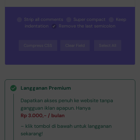
Strip all comments
Super compact
Keep
indentation
Remove the last semicolon
Compress CSS
Clear Field
Select All
Langganan Premium
Dapatkan akses penuh ke website tanpa
gangguan iklan apapun. Hanya
Rp 3.000,- / bulan
– klik tombol di bawah untuk langganan
sekarang!