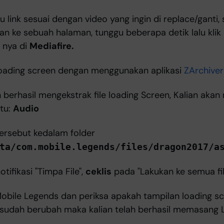
atu link sesuai dengan video yang ingin di replace/ganti
an ke sebuah halaman, tunggu beberapa detik lalu klik
 nya di
Mediafire.
loading screen dengan menggunakan aplikasi
ZArchiver
n berhasil mengekstrak file loading Screen, Kalian akan 
itu:
Audio
tersebut kedalam folder
ta/com.mobile.legends/files/dragon2017/a
tifikasi "Timpa File",
ceklis
pada "Lakukan ke semua fi
bile Legends dan periksa apakah tampilan loading s
a sudah berubah maka kalian telah berhasil memasang 