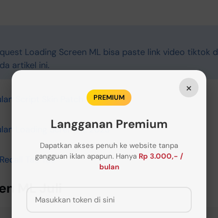
uest Loading Screen ML bisa paste link video tiktok d
 artikel ini.
×
PREMIUM
an Script Skin Patch Terbaru
Langganan Premium
lan Loading Scren ML 2023
Dapatkan akses penuh ke website tanpa
gangguan iklan apapun.
Hanya
Rp 3.000,- /
 Recall Tas Tas
bulan
en ML Juli