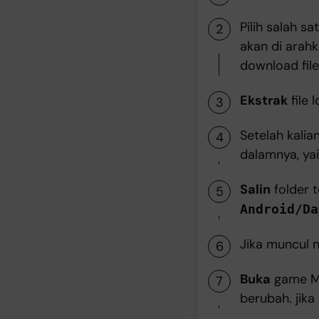
Pilih salah s
akan di arahk
download file
Ekstrak
file 
Setelah kalia
dalamnya, ya
Salin
folder 
Android/Da
Jika muncul no
Buka
game Mo
berubah. jik