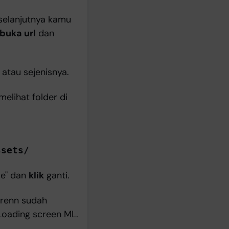
, selanjutnya kamu
buka url
dan
atau sejenisnya.
melihat folder di
ssets/
le" dan
klik
ganti.
crenn sudah
Loading screen ML.