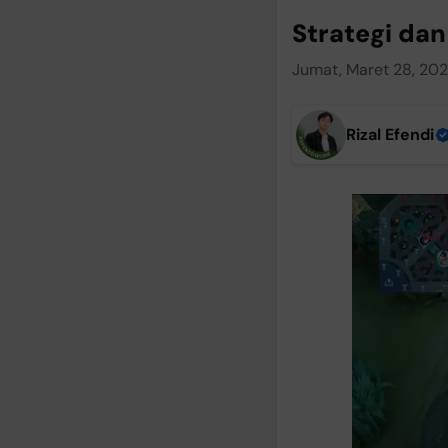
Strategi da
Jumat, Maret 28, 202
Rizal Efendi