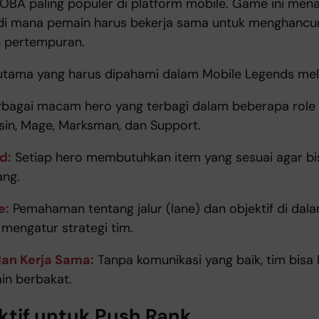
OBA paling populer di platform mobile. Game ini men
di mana pemain harus bekerja sama untuk menghancur
 pertempuran.
tama yang harus dipahami dalam Mobile Legends meli
bagai macam hero yang terbagi dalam beberapa role s
ssin, Mage, Marksman, dan Support.
d:
Setiap hero membutuhkan item yang sesuai agar bi
ang.
e:
Pemahaman tentang jalur (lane) dan objektif di da
 mengatur strategi tim.
an Kerja Sama:
Tanpa komunikasi yang baik, tim bisa 
in berbakat.
ektif untuk Push Rank