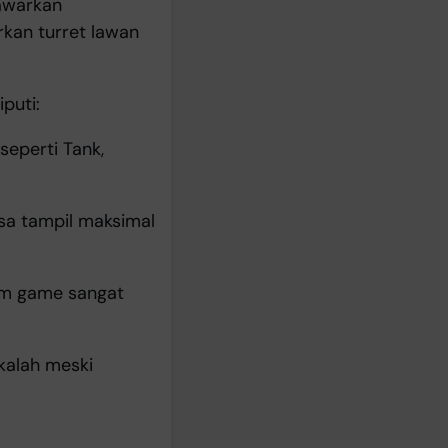
awarkan
kan turret lawan
puti:
eperti Tank,
sa tampil maksimal
lam game sangat
kalah meski