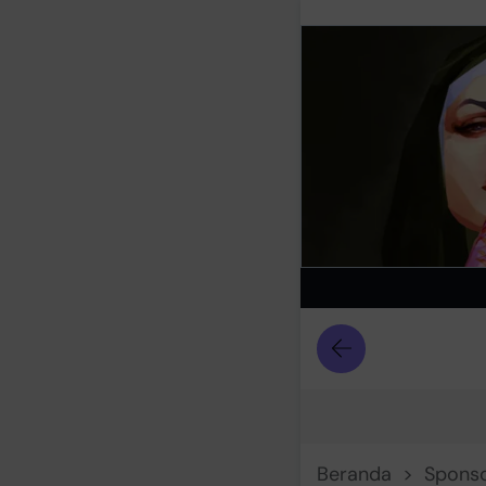
Beranda
Spons