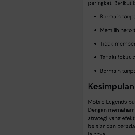
peringkat. Berikut
Bermain tanpa
Memilih hero
Tidak memperh
Terlalu fokus 
Bermain tanp
Kesimpulan
Mobile Legends buka
Dengan memahami 
strategi yang efek
belajar dan berad
lainnya.