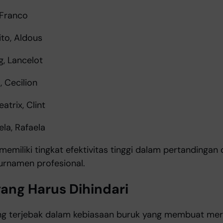
 Franco
to, Aldous
g, Lancelot
 Cecilion
atrix, Clint
la, Rafaela
memiliki tingkat efektivitas tinggi dalam pertandingan 
urnamen profesional.
ang Harus Dihindari
g terjebak dalam kebiasaan buruk yang membuat merek