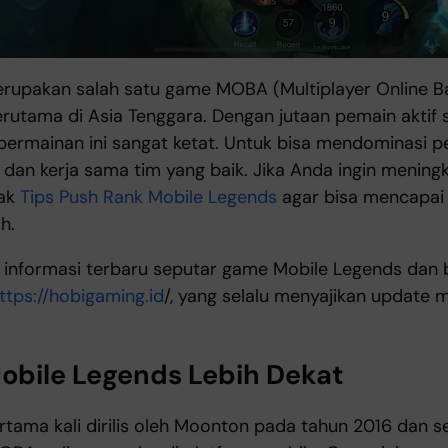
rupakan salah satu game MOBA (Multiplayer Online Ba
terutama di Asia Tenggara. Dengan jutaan pemain aktif s
ermainan ini sangat ketat. Untuk bisa mendominasi p
i dan kerja sama tim yang baik. Jika Anda ingin mening
mak
Tips Push Rank Mobile Legends
agar bisa mencapai t
h.
ai informasi terbaru seputar game Mobile Legends dan 
ttps://hobigaming.id
/, yang selalu menyajikan update 
obile Legends Lebih Dekat
tama kali dirilis oleh Moonton pada tahun 2016 dan se