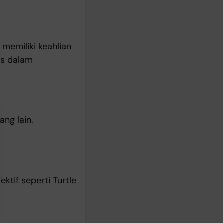
memiliki keahlian
us dalam
ang lain.
ktif seperti Turtle