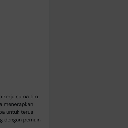
n kerja sama tim.
ta menerapkan
upa untuk terus
ing dengan pemain