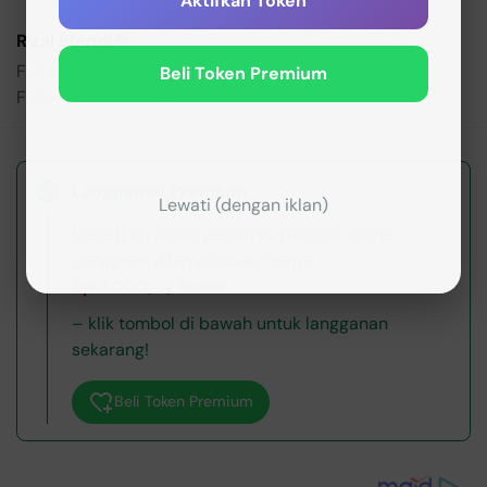
Aktifkan Token
Rizal Efendi
Fullstack web developer at Script MLBB.
Beli Token Premium
Follow me on:
Instagram
Langganan Premium
Lewati (dengan iklan)
Dapatkan akses penuh ke website tanpa
gangguan iklan apapun. Hanya
Rp 3.000,- / bulan
– klik tombol di bawah untuk langganan
sekarang!
Beli Token Premium