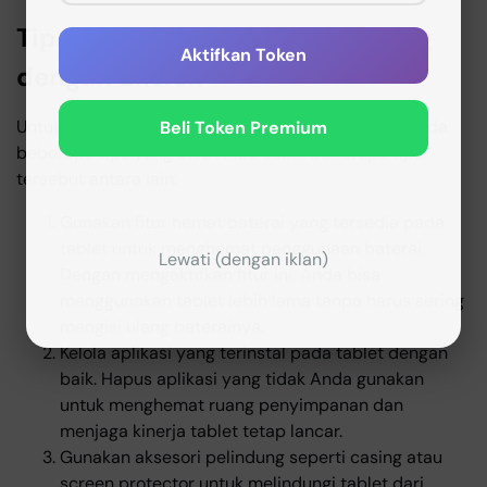
Tips Menggunakan Tab Samsung
Aktifkan Token
dengan Efisien
Untuk menggunakan Tab Samsung dengan efisien, ada
Beli Token Premium
beberapa tips yang bisa Anda coba. Beberapa tips
tersebut antara lain:
Gunakan fitur hemat baterai yang tersedia pada
tablet untuk menghemat penggunaan baterai.
Lewati (dengan iklan)
Dengan mengaktifkan fitur ini, Anda bisa
menggunakan tablet lebih lama tanpa harus sering
mengisi ulang baterainya.
Kelola aplikasi yang terinstal pada tablet dengan
baik. Hapus aplikasi yang tidak Anda gunakan
untuk menghemat ruang penyimpanan dan
menjaga kinerja tablet tetap lancar.
Gunakan aksesori pelindung seperti casing atau
screen protector untuk melindungi tablet dari