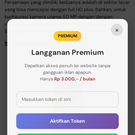
Persamaan yang dimiliki keduanya adalah di sektor layar
yang bisa mencapai dengan full HD plus. Bahkan, untuk
konfigurasi kamera utama 50 MP dengan dengan
ultrawide 5 MP hingga baterai 5.000 mAh. Harga dari
×
Samsung Galaxy A23 adalah Rp2.900.000,00.
PREMIUM
5. Samsung Galaxy A22 LTE
Langganan Premium
Dapatkan akses penuh ke website tanpa
gangguan iklan apapun.
Hanya
Rp 3.000,- / bulan
Aktifkan Token