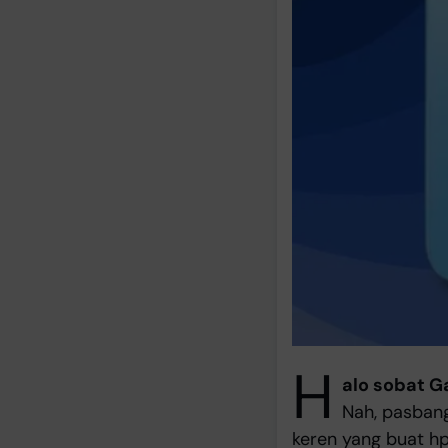
H
alo sobat G
Nah, pasbange
keren yang buat hp 