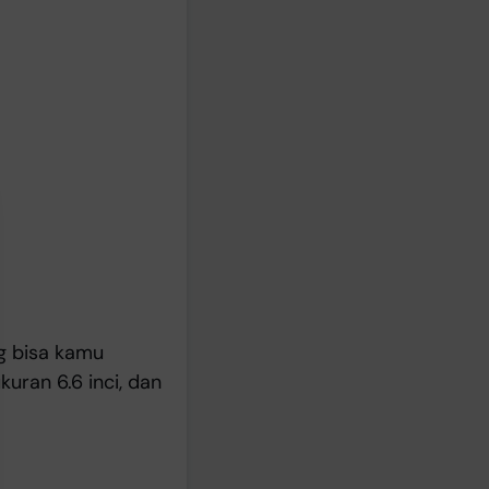
g bisa kamu
ran 6.6 inci, dan