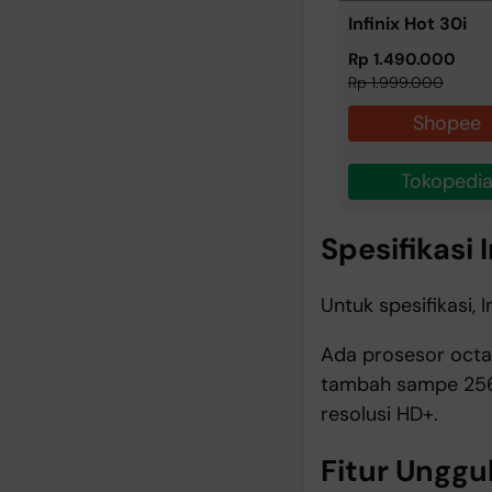
Infinix Hot 30i
Rp 1.490.000
Rp 1.999.000
Shopee
Tokopedi
Spesifikasi I
Untuk spesifikasi, I
Ada prosesor octa
tambah sampe 256G
resolusi HD+.
Fitur Unggul