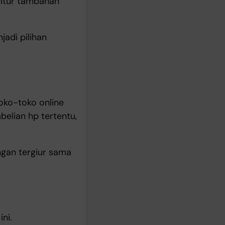
 fitur tambahan
jadi pilihan
toko-toko online
elian hp tertentu,
ngan tergiur sama
ni.