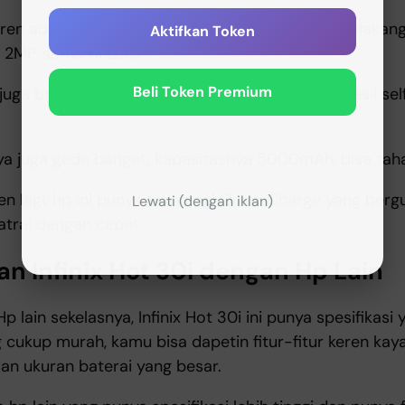
 keren adalah kameranya. Ada empat kamera di belaka
Aktifkan Token
, 2MP, sama AI Lens.
Beli Token Premium
a bagus, 8MP, plus ada fitur AI Beauty bikin hasil self
inya juga gede banget, kapasitasnya 5000mAh, bisa tah
ren lagi, hp ini punya teknologi Quick Charge yang ber
Lewati (dengan iklan)
batrai dengan cepet.
n Infinix Hot 30i dengan Hp Lain
 lain sekelasnya, Infinix Hot 30i ini punya spesifikasi 
cukup murah, kamu bisa dapetin fitur-fitur keren ka
dan ukuran baterai yang besar.